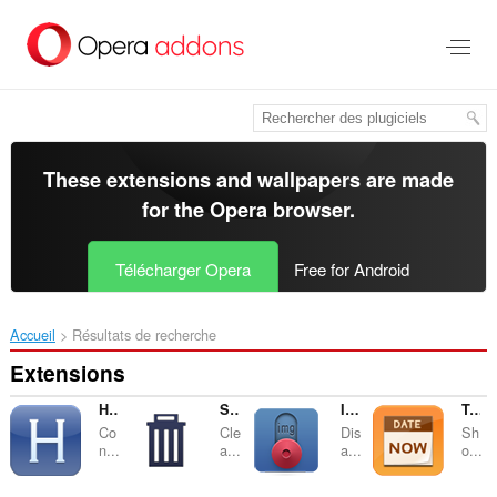
Aller
au
contenu
principal
These extensions and wallpapers are made
for the
Opera browser
.
Télécharger Opera
Free for Android
Accueil
Résultats de recherche
Extensions
History On/Off
SingleClick Cleaner
Images ON/OFF
Today's Date
Co
Cle
Dis
Sh
n...
a...
a...
o...