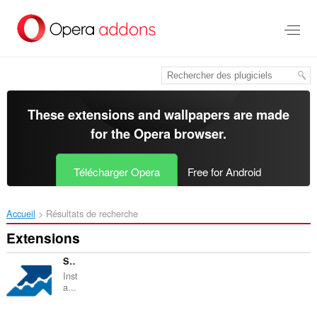
Aller
au
contenu
principal
These extensions and wallpapers are made
for the
Opera browser
.
Télécharger Opera
Free for Android
Accueil
Résultats de recherche
Extensions
Serpstat Website SEO Checker
Inst
a...