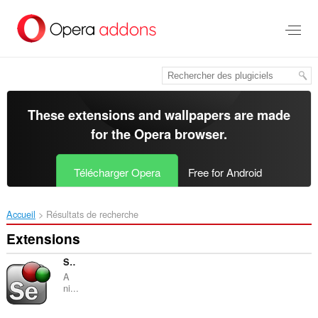
Aller
au
contenu
principal
These extensions and wallpapers are made
for the
Opera browser
.
Télécharger Opera
Free for Android
Accueil
Résultats de recherche
Extensions
Selenium Page Object Generator
A
ni...