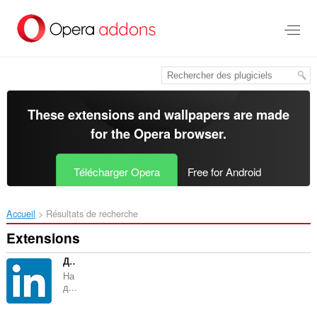
Aller
au
contenu
principal
These extensions and wallpapers are made
for the
Opera browser
.
Télécharger Opera
Free for Android
Accueil
Résultats de recherche
Extensions
Доступ к LinkedIn
На
д...