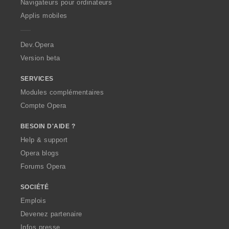
O
Navigateurs pour ordinateurs
l
o
o
o
o
p
u
Applis mobiles
n
n
n
n
e
a
s
s
s
s
r
t
:
:
:
:
a
i
Dev.Opera
o
Version beta
n
s
SERVICES
:
Modules complémentaires
Compte Opera
BESOIN D'AIDE ?
Help & support
Opera blogs
Forums Opera
SOCIÉTÉ
Emplois
Devenez partenaire
Infos presse