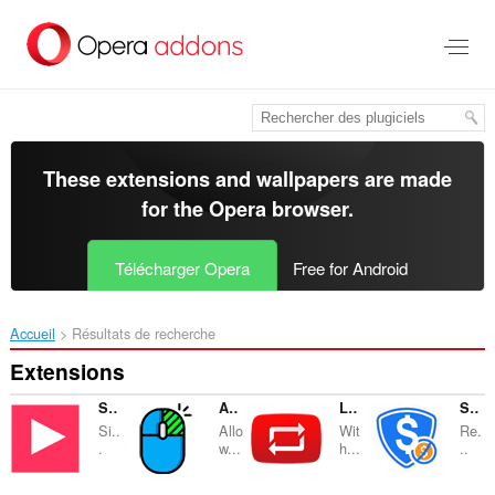
Aller
au
contenu
principal
These extensions and wallpapers are made
for the
Opera browser
.
Télécharger Opera
Free for Android
Accueil
Résultats de recherche
Extensions
Sidebar for YouTube™
Allow Copy-Right Click
Loop YouTube™
SponsorBlock Facebook™ - Skip Sponsorships
Si..
Allo
Wit
Re.
.
w...
h...
..