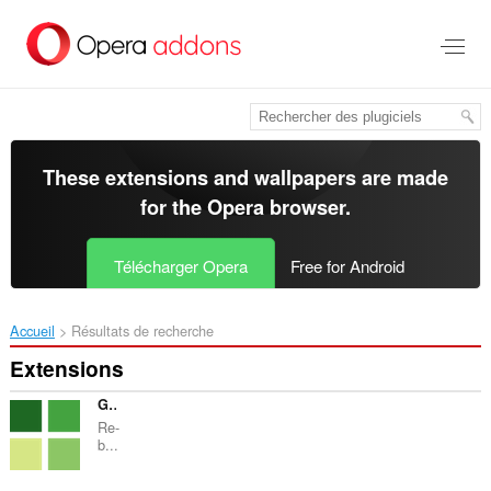
Aller
au
contenu
principal
These extensions and wallpapers are made
for the
Opera browser
.
Télécharger Opera
Free for Android
Accueil
Résultats de recherche
Extensions
Github Original Streak
Re-
b...