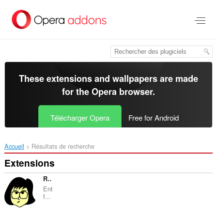
Aller
au
contenu
principal
These extensions and wallpapers are made
for the
Opera browser
.
Télécharger Opera
Free for Android
Accueil
Résultats de recherche
Extensions
Remove German Gender Language
Ent
f...