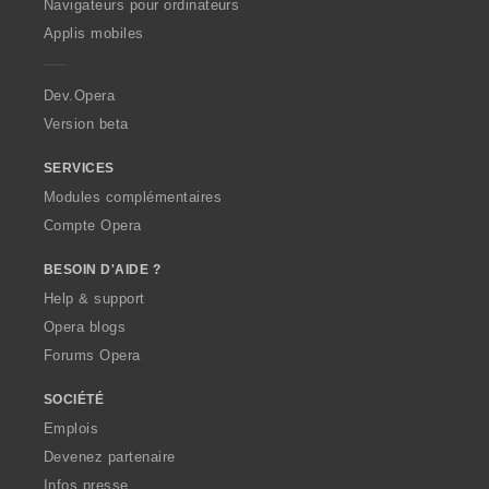
O
Navigateurs pour ordinateurs
l
l
o
o
o
o
p
u
u
Applis mobiles
n
n
n
n
e
a
a
s
s
s
s
r
t
t
:
:
:
:
a
i
i
Dev.Opera
o
o
Version beta
n
n
s
s
SERVICES
:
:
Modules complémentaires
Compte Opera
BESOIN D'AIDE ?
Help & support
Opera blogs
Forums Opera
SOCIÉTÉ
Emplois
Devenez partenaire
Infos presse