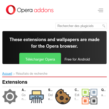
Aller
au
contenu
principal
These extensions and wallpapers are made
for the
Opera browser
.
Télécharger Opera
Free for Android
Accueil
Résultats de recherche
Extensions
Adjust Screen Brightness
Self-Destructing Cookies
Cookie Editor
QR Code Reader
Co
Del
Edi
a...
n...
e...
t...