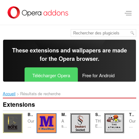
Aller
au
contenu
principal
These extensions and wallpapers are made
for the
Opera browser
.
Télécharger Opera
Free for Android
Accueil
Résultats de recherche
Extensions
Bone Headphone - Guide & Review
MaxiDoor
Smokers Snicket
The Athlima - Sports Products Guide
Our
A
TH
Our
...
s...
E...
...