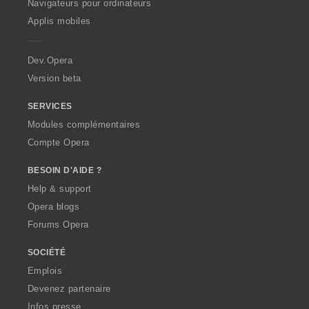
O
Navigateurs pour ordinateurs
l
o
o
o
o
p
u
Applis mobiles
n
n
n
n
e
a
s
s
s
s
r
t
:
:
:
:
a
i
Dev.Opera
o
Version beta
n
s
SERVICES
:
Modules complémentaires
Compte Opera
BESOIN D'AIDE ?
Help & support
Opera blogs
Forums Opera
SOCIÉTÉ
Emplois
Devenez partenaire
Infos presse