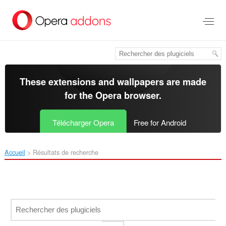
Aller
au
contenu
principal
These extensions and wallpapers are made
for the
Opera browser
.
Télécharger Opera
Free for Android
Accueil
Résultats de recherche