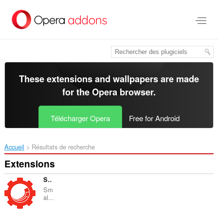
Aller
au
contenu
principal
These extensions and wallpapers are made
for the
Opera browser
.
Télécharger Opera
Free for Android
Accueil
Résultats de recherche
Extensions
Sitecore Extensions
Sm
al...