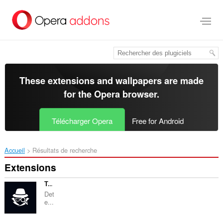
Aller
au
contenu
principal
These extensions and wallpapers are made
for the
Opera browser
.
Télécharger Opera
Free for Android
Accueil
Résultats de recherche
Extensions
Toolspy Image Compressor
Det
e...