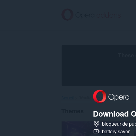
Aller
au
contenu
principal
These 
Accueil
Résultats de recherche
Themes
Download O
bloqueur de publ
battery saver