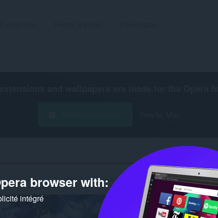
Extensions
Fonds d'écran
Développer
extensions and wallpapers are made for the
Opera b
Télécharger Opera
Free for Mac
pera browser with:
Nombre de résultats de recherche pour le développeur
icité intégré