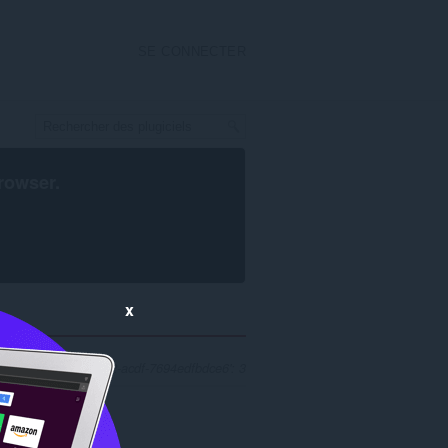
SE CONNECTER
rowser
.
x
 '49daad5f-a2b8-4f32-acdf-7694edfbdce6': 3