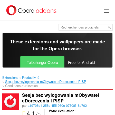
Aller
au
contenu
principal
These extensions and wallpapers are made
for the
Opera browser
.
Télécharger Opera
Free for Android
Extensions
Productivité
Sesja bez wylogowania mObywatel eDoreczenia i PISP‎
Conditions d'utilisation
Sesja bez wylogowania mObywatel
eDoreczenia i PISP
par
a19708d1-258d-4ff5-960e-07308f18e702
4.1
Votre évaluation
/ 5