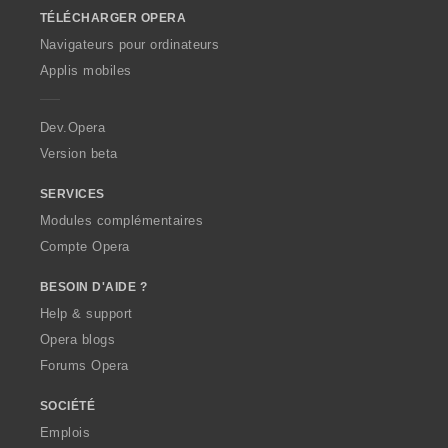
o
TÉLÉCHARGER OPERA
w
O
Navigateurs pour ordinateurs
p
Applis mobiles
e
r
a
Dev.Opera
Version beta
SERVICES
Modules complémentaires
Compte Opera
BESOIN D'AIDE ?
Help & support
Opera blogs
Forums Opera
SOCIÉTÉ
Emplois