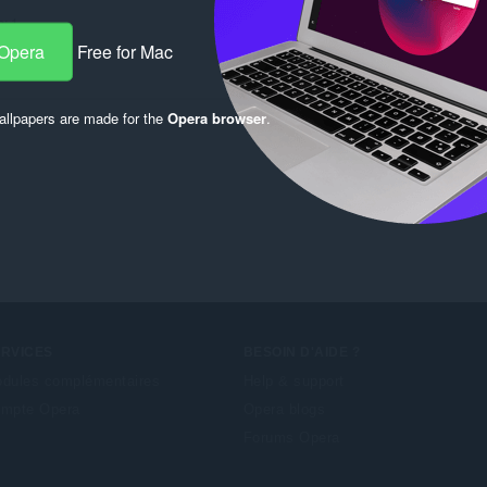
s:
1
 Opera
Free for Mac
llpapers are made for the
Opera browser
.
ERVICES
BESOIN D'AIDE ?
dules complémentaires
Help & support
mpte Opera
Opera blogs
Forums Opera