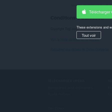
Nombre maximal d'évaluation
Télécharger
Conditions d'utilisation
These extensions and wa
Copyright Tejji.com
Tout voir
Voir le texte complet de la license.
Retourner aux détails de Bytes Converter
TÉLÉCHARGER OPERA
S
Navigateurs pour ordinateurs
Mo
Applis mobiles
Co
Dev.Opera