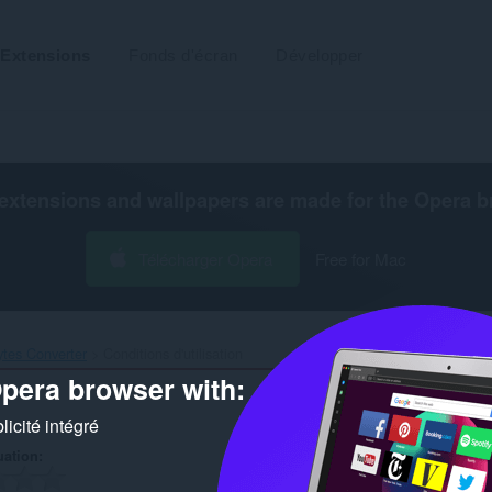
Extensions
Fonds d'écran
Développer
extensions and wallpapers are made for the
Opera b
Télécharger Opera
Free for Mac
tes Converter‎
Conditions d'utilisation
pera browser with:
icité intégré
uation