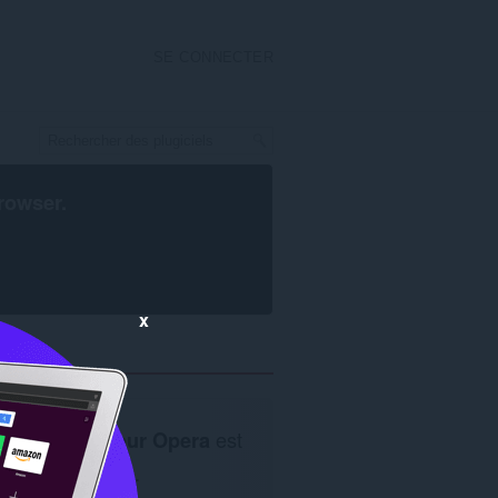
SE CONNECTER
rowser
.
x
Le
navigateur Opera
est
requis.