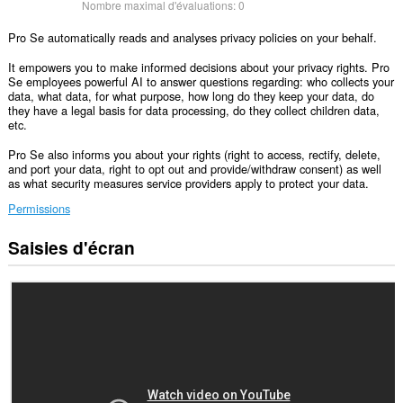
Nombre maximal d'évaluations:
0
Pro Se automatically reads and analyses privacy policies on your behalf.
It empowers you to make informed decisions about your privacy rights. Pro
Se employees powerful AI to answer questions regarding: who collects your
data, what data, for what purpose, how long do they keep your data, do
they have a legal basis for data processing, do they collect children data,
etc.
Pro Se also informs you about your rights (right to access, rectify, delete,
and port your data, right to opt out and provide/withdraw consent) as well
as what security measures service providers apply to protect your data.
Permissions
Saisies d'écran
Cette
extension
peut
accéder
vos
données
sur
certains
sites.
Cette