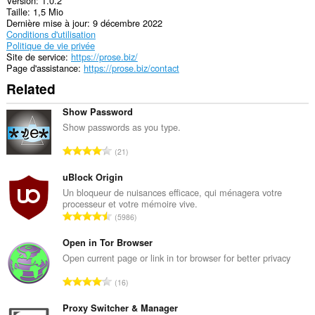
Version
1.0.2
Taille
1,5 Mio
Dernière mise à jour
9 décembre 2022
Conditions d'utilisation
Politique de vie privée
Site de service
https://prose.biz/
Page d'assistance
https://prose.biz/contact
Related
Show Password
Show passwords as you type.
N
21
o
m
uBlock Origin
b
Un bloqueur de nuisances efficace, qui ménagera votre
processeur et votre mémoire vive.
r
N
5986
e
o
m
m
Open in Tor Browser
a
b
Open current page or link in tor browser for better privacy
x
r
i
N
16
e
m
o
m
a
m
Proxy Switcher & Manager
a