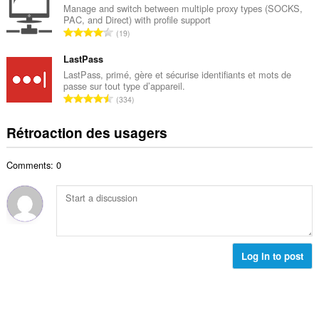
l
b
Manage and switch between multiple proxy types (SOCKS,
x
d
PAC, and Direct) with profile support
r
i
N
'
19
e
m
o
é
m
a
m
LastPass
v
a
l
b
a
LastPass, primé, gère et sécurise identifiants et mots de
x
d
passe sur tout type d’appareil.
r
l
i
N
'
334
e
u
m
o
é
m
a
a
m
v
Rétroaction des usagers
a
t
l
b
a
x
i
d
r
l
i
o
'
Comments: 0
e
u
m
n
é
m
a
a
s
v
a
t
l
:
a
x
i
d
l
i
o
'
u
m
n
é
a
a
s
Log in to post
v
t
l
:
a
i
d
l
o
'
u
n
é
a