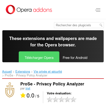
Aller
au
contenu
principal
These extensions and wallpapers are made
for the
Opera browser
.
Télécharger Opera
Free for Android
Accueil
Extensions
Vie privée et sécurité
ProSe - Privacy Policy Analyzer‎
ProSe - Privacy Policy Analyzer
par
invt
0.0
Votre évaluation
/ 5