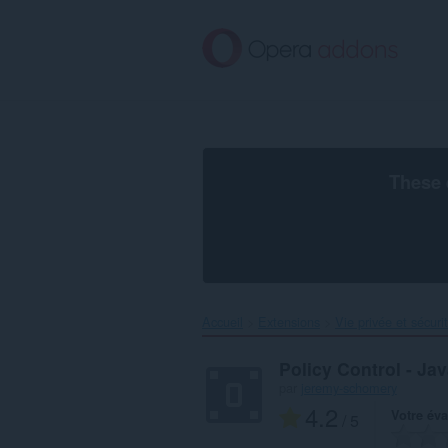
Aller
au
contenu
principal
These 
Accueil
Extensions
Vie privée et sécuri
Policy Control - Ja
par
jeremy-schomery
4.2
Votre éva
/ 5