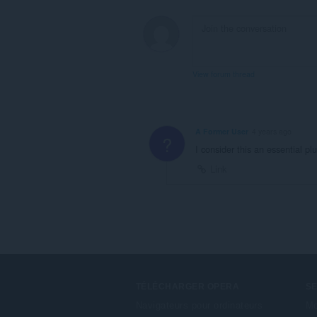
View forum thread
A Former User
4 years ago
?
I consider this an essential plu
Link
TÉLÉCHARGER OPERA
S
Navigateurs pour ordinateurs
Mo