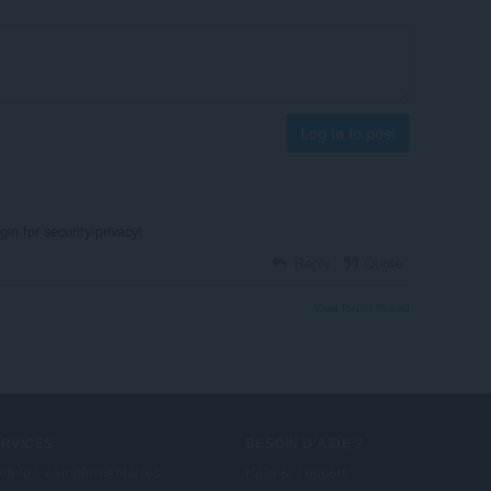
Log in to post
gin for security/privacy!
Reply
Quote
View forum thread
ERVICES
BESOIN D'AIDE ?
dules complémentaires
Help & support