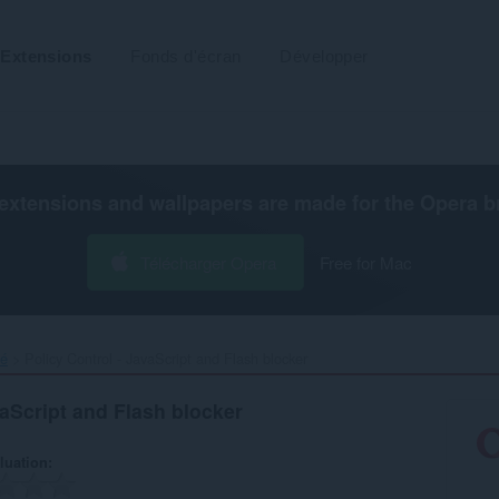
Extensions
Fonds d'écran
Développer
extensions and wallpapers are made for the
Opera b
Télécharger Opera
Free for Mac
té
Policy Control - JavaScript and Flash blocker‎
vaScript and Flash blocker
luation