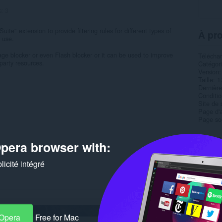
s:
3
uite" extension to provide filtering rules for different types of
À pro
 use.
ge blocker or even Flash blocker or it can be used to improve
Télécha
-party resources.
Catégor
Version
Taille
1
Dernière
Condition
Site de 
Page d'a
Page so
Rela
pera browser with:
icité intégré
 Opera
Free for Mac