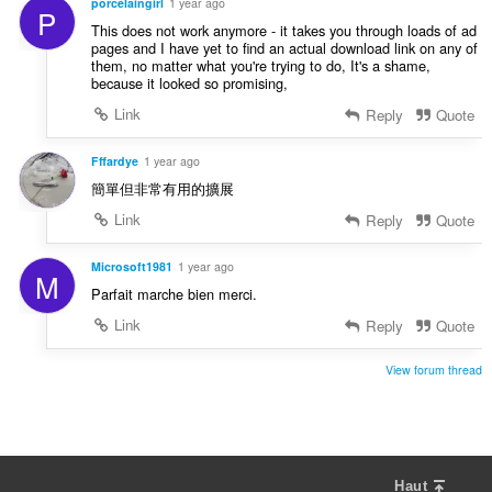
u
porcelaingirl
1 year ago
n
P
a
s
This does not work anymore - it takes you through loads of ad
t
pages and I have yet to find an actual download link on any of
:
i
them, no matter what you're trying to do, It's a shame,
because it looked so promising,
o
n
Link
Reply
Quote
s
:
Fffardye
1 year ago
簡單但非常有用的擴展
Link
Reply
Quote
Microsoft1981
1 year ago
M
Parfait marche bien merci.
Link
Reply
Quote
View forum thread
Haut