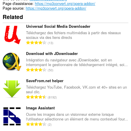
Page d'assistance
https://mp3convert.org/opera-addon/
Page source
https://mp3convert.org/opera-addon/
Related
Universal Social Media Downloader
Téléchargez des fichiers multimédias à partir des réseaux
sociaux via des liens directs
N
13
o
m
Download with JDownloader
b
Intégration du navigateur avec JDownloader, soit en
interrompant le gestionnaire de téléchargement intégré, soi...
r
N
50
e
o
m
m
SaveFrom.net helper
a
b
Téléchargez YouTube, Facebook, VK.com et 40+ sites en un
x
seul clic.
r
i
N
8192
e
m
o
m
a
m
Image Assistant
a
l
b
Ouvre les images dans un visionneur externe lorsque
x
d
l'utilisateur sélectionne un élément de menu contextuel four...
r
i
N
'
2
e
m
o
é