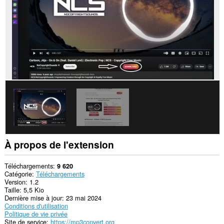
À propos de l'extension
Téléchargements
9 620
Catégorie
Téléchargements
Version
1.2
Taille
5,5 Kio
Dernière mise à jour
23 mai 2024
Conditions d'utilisation
Politique de vie privée
Site de service
https://mp3convert.org