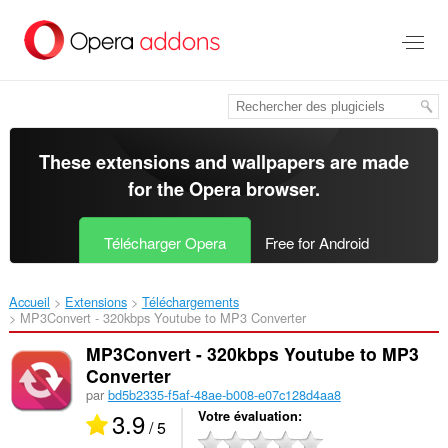
Aller
au
contenu
principal
These extensions and wallpapers are made
for the
Opera browser
.
Télécharger Opera
Free for Android
Accueil
Extensions
Téléchargements
MP3Convert - 320kbps Youtube to MP3 Converter‎
MP3Convert - 320kbps Youtube to MP3
Converter
par
bd5b2335-f5af-48ae-b008-e07c128d4aa8
3.9
Votre évaluation
/ 5