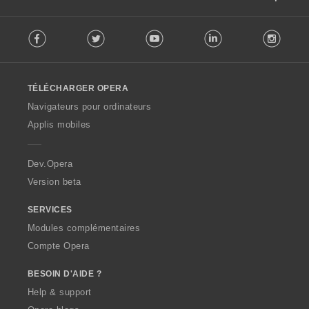
F
Facebook
Twitter
Youtube
LinkedIn
Instag
o
l
l
o
TÉLÉCHARGER OPERA
w
O
Navigateurs pour ordinateurs
p
Applis mobiles
e
r
a
Dev.Opera
Version beta
SERVICES
Modules complémentaires
Compte Opera
BESOIN D'AIDE ?
Help & support