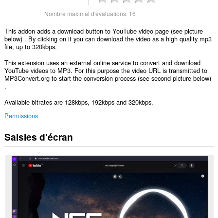
Nombre maximal d'évaluations:
16
This addon adds a download button to YouTube video page (see picture
below) . By clicking on it you can download the video as a high quality mp3
file, up to 320kbps.
This extension uses an external online service to convert and download
YouTube videos to MP3. For this purpose the video URL is transmitted to
MP3Convert.org to start the conversion process (see second picture below)
.
Available bitrates are 128kbps, 192kbps and 320kbps.
Permissions
Saisies d'écran
Cette
extension
peut
accéder
vos
données
sur
certains
sites.