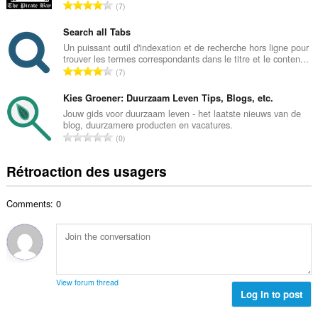
i
N
7
e
m
o
m
a
m
Search all Tabs
a
l
b
Un puissant outil d'indexation et de recherche hors ligne pour
x
d
trouver les termes correspondants dans le titre et le conten...
r
i
N
'
7
e
m
o
é
m
a
m
Kies Groener: Duurzaam Leven Tips, Blogs, etc.
v
a
l
b
a
Jouw gids voor duurzaam leven - het laatste nieuws van de
x
d
blog, duurzamere producten en vacatures.
r
l
i
N
'
0
e
u
m
o
é
m
a
a
m
v
Rétroaction des usagers
a
t
l
b
a
x
i
d
r
l
i
o
'
Comments: 0
e
u
m
n
é
m
a
a
s
v
a
t
l
:
a
x
i
d
l
i
o
'
u
m
n
é
View forum thread
a
a
s
Log in to post
v
t
l
:
a
i