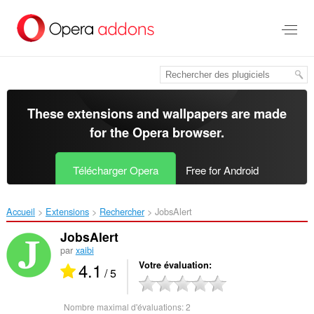
Aller
au
contenu
principal
These extensions and wallpapers are made
for the
Opera browser
.
Télécharger Opera
Free for Android
Accueil
Extensions
Rechercher
JobsAlert‎
JobsAlert
par
xaibi
4.1
Votre évaluation
/ 5
Nombre maximal d'évaluations:
2