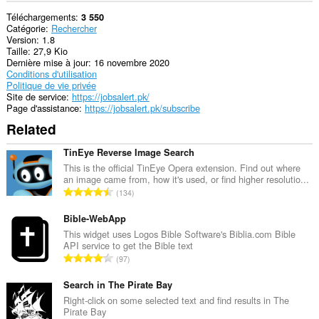
Téléchargements
3 550
Catégorie
Rechercher
Version
1.8
Taille
27,9 Kio
Dernière mise à jour
16 novembre 2020
Conditions d'utilisation
Politique de vie privée
Site de service
https://jobsalert.pk/
Page d'assistance
https://jobsalert.pk/subscribe
Related
TinEye Reverse Image Search
This is the official TinEye Opera extension. Find out where
an image came from, how it's used, or find higher resolutio...
N
134
o
m
Bible-WebApp
b
This widget uses Logos Bible Software's Biblia.com Bible
API service to get the Bible text
r
N
97
e
o
m
m
Search in The Pirate Bay
a
b
Right-click on some selected text and find results in The
x
Pirate Bay
r