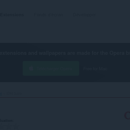
Extensions
Fonds d'écran
Développer
extensions and wallpapers are made for the
Opera b
Télécharger Opera
Free for Mac
té
IDN Safe‎
luation