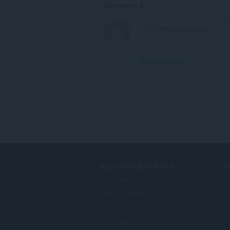
Comments: 0
View forum thread
TÉLÉCHARGER OPERA
S
Navigateurs pour ordinateurs
Mo
Applis mobiles
Co
Dev.Opera