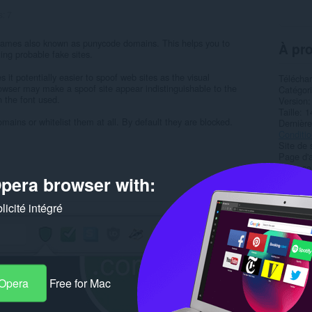
s:
7
names also known as punycode domains. This helps you to
À pro
ting probable fake sites.
t potentially easier to spoof web sites as the visual
Télécha
rowser may make a spoof site appear indistinguishable to the
Catégor
n the font used.
Version
Taille
1
ains or whitelist them at all. By default they are blocked.
Dernière
Condition
Site de 
Page d'a
Page so
pera browser with:
Rela
icité intégré
 Opera
Free for Mac