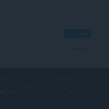
Log in to post
View forum thread
ERVICES
BESOIN D'AIDE ?
dules complémentaires
Help & support
mpte Opera
Opera blogs
Forums Opera