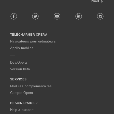
Haut
F
Facebook
Twitter
Youtube
LinkedIn
Instag
o
l
l
o
TÉLÉCHARGER OPERA
w
O
Navigateurs pour ordinateurs
p
Applis mobiles
e
r
a
Dev.Opera
Version beta
SERVICES
Modules complémentaires
Compte Opera
BESOIN D'AIDE ?
Help & support