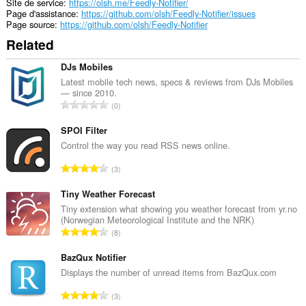
Cette
Site de service
https://olsh.me/Feedly-Notifier/
extension
Page d'assistance
https://github.com/olsh/Feedly-Notifier/issues
peut
Page source
https://github.com/olsh/Feedly-Notifier
accéder
Related
vos
onglets
et
DJs Mobiles
activités
Latest mobile tech news, specs & reviews from DJs Mobiles
de
— since 2010.
navigation.
N
0
o
m
SPOI Filter
b
Control the way you read RSS news online.
r
N
3
e
o
m
m
Tiny Weather Forecast
a
b
Tiny extension what showing you weather forecast from yr.no
x
(Norwegian Meteorological Institute and the NRK)
r
i
N
8
e
m
o
m
a
m
BazQux Notifier
a
l
b
Displays the number of unread items from BazQux.com
x
d
r
i
N
'
3
e
m