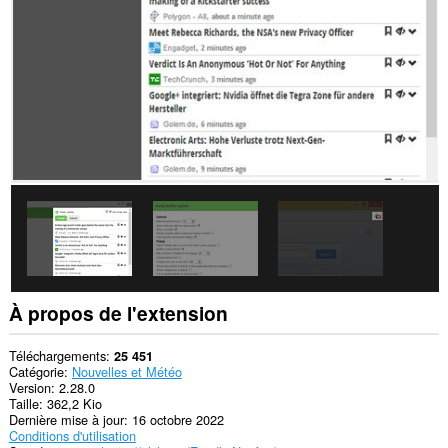
sites.
Cette
extension
peut
accéder
vos
données
sur
certains
sites.
This
extension
can
create
rich
notifications
and
display
À propos de l'extension
them
to
you
Téléchargements
25 451
in
Catégorie
Nouvelles et Météo
the
Version
2.28.0
system
Taille
362,2 Kio
tray.
Dernière mise à jour
16 octobre 2022
Conditions d'utilisation