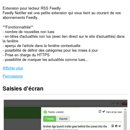
Extension pour lecteur RSS Feedly
Feedly Notifier est une petite extension qui vous tient au courant de vos
abonnements Feedly.
**Fonctionnalités**
- nombre de nouvelles non lues
- en-têtes d'actualités non lus (avec lien direct sur le site d'actualités) dans
la fenêtre
- aperçu de l'article dans la fenêtre contextuelle
- possibilité de définir des catégories pour les mises à jour
- Prise en charge du HTTPS
- possibilité de marquer les actualités comme lues...
Afficher plus
Permissions
Saisies d'écran
Cette
extension
peut
accéder
vos
données
sur
tous
les