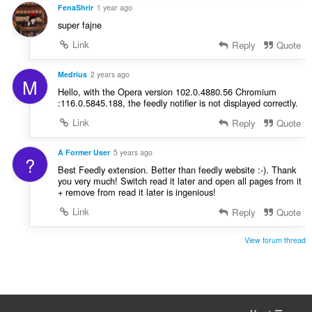
u
FenaShrir
1 year ago
n
a
s
super fajne
t
:
Link
Reply
Quote
i
o
n
Medrius
2 years ago
M
s
Hello, with the Opera version 102.0.4880.56 Chromium
:
:116.0.5845.188, the feedly notifier is not displayed correctly.
Link
Reply
Quote
A Former User
5 years ago
?
Best Feedly extension. Better than feedly website :-). Thank
you very much! Switch read it later and open all pages from it
+ remove from read it later is ingenious!
Link
Reply
Quote
View forum thread