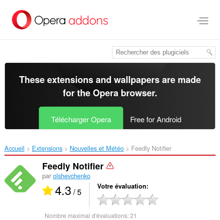
Aller
au
contenu
principal
These extensions and wallpapers are made
for the
Opera browser
.
Télécharger Opera
Free for Android
Accueil
Extensions
Nouvelles et Météo
Feedly Notifier‎
Feedly Notifier
par
olshevchenko
4.3
Votre évaluation
/ 5
Nombre maximal d'évaluations:
21