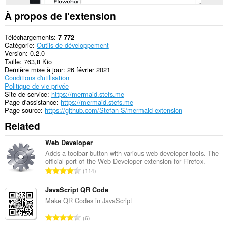
À propos de l'extension
Téléchargements
7 772
Catégorie
Outils de développement
Version
0.2.0
Taille
763,8 Kio
Dernière mise à jour
26 février 2021
Conditions d'utilisation
Politique de vie privée
Site de service
https://mermaid.stefs.me
Page d'assistance
https://mermaid.stefs.me
Page source
https://github.com/Stefan-S/mermaid-extension
Related
Web Developer
Adds a toolbar button with various web developer tools. The
official port of the Web Developer extension for Firefox.
N
114
o
m
JavaScript QR Code
b
Make QR Codes in JavaScript
r
N
6
e
o