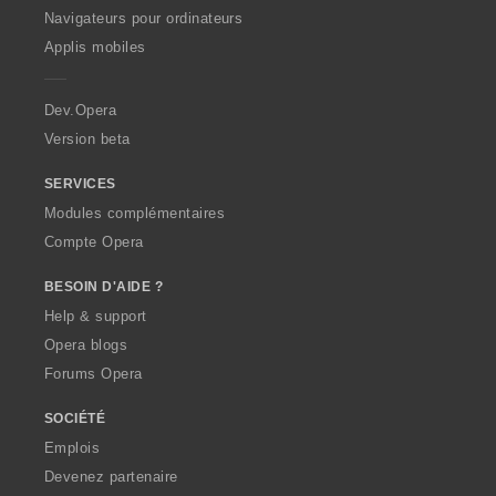
O
Navigateurs pour ordinateurs
p
Applis mobiles
e
r
a
Dev.Opera
Version beta
SERVICES
Modules complémentaires
Compte Opera
BESOIN D'AIDE ?
Help & support
Opera blogs
Forums Opera
SOCIÉTÉ
Emplois
Devenez partenaire