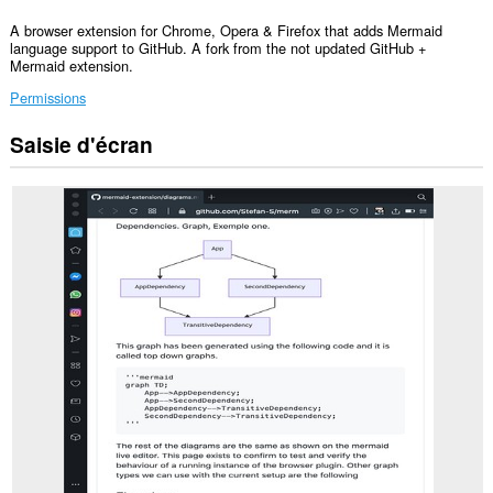
A browser extension for Chrome, Opera & Firefox that adds Mermaid
language support to GitHub. A fork from the not updated GitHub +
Mermaid extension.
Permissions
Saisie d'écran
Cette
extension
peut
accéder
vos
données
sur
certains
sites.