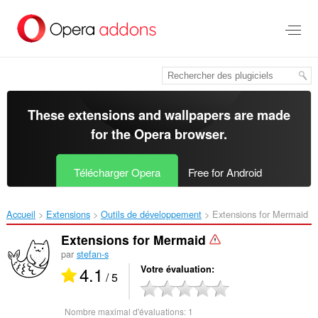
Aller
au
contenu
principal
These extensions and wallpapers are made
for the
Opera browser
.
Télécharger Opera
Free for Android
Accueil
Extensions
Outils de développement
Extensions for Mermaid‎
Extensions for Mermaid
par
stefan-s
4.1
Votre évaluation
/ 5
Nombre maximal d'évaluations:
1