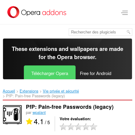
Aller
au
contenu
principal
These extensions and wallpapers are made
for the
Opera browser
.
Télécharger Opera
Free for Android
Accueil
Extensions
Vie privée et sécurité
PfP: Pain-free Passwords (legacy)‎
PfP: Pain-free Passwords (legacy)
par
wpalant
4.1
Votre évaluation
/ 5