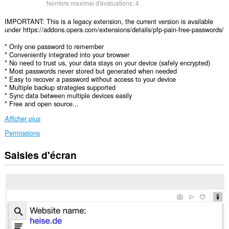
Nombre maximal d'évaluations:
4
IMPORTANT: This is a legacy extension, the current version is available
under https://addons.opera.com/extensions/details/pfp-pain-free-passwords/
* Only one password to remember
* Conveniently integrated into your browser
* No need to trust us, your data stays on your device (safely encrypted)
* Most passwords never stored but generated when needed
* Easy to recover a password without access to your device
* Multiple backup strategies supported
* Sync data between multiple devices easily
* Free and open source...
Afficher plus
Permissions
Saisies d'écran
Cette
extension
peut
accéder
vos
données
sur
tous
les
sites.