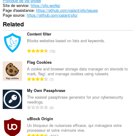
Politique de vie privée
of
Site de service
https://pfp.works/
client-
Page d'assistance
https://github.com/palant/pfp/issues
side
Page source
https://github.com/palant/pfp/
data.
Related
Content filter
Blocks websites based on lists and keywords.
N
72
o
m
Flag Cookies
b
A cookie and browser storage data manager on steroids to
mark, 'flag', and manage cookies using rulesets.
r
N
7
e
o
m
m
My Own Passphrase
a
b
The easiest passphrase generator for your cybersecurity
x
needings.
r
i
N
0
e
m
o
m
a
m
uBlock Origin
a
l
b
Un bloqueur de nuisances efficace, qui ménagera votre
x
d
processeur et votre mémoire vive.
r
i
N
'
5987