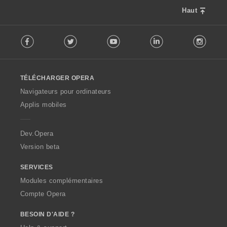
l
o
u
Haut
n
a
s
F
t
:
Facebook
Twitter
Youtube
LinkedIn
Instag
o
i
l
o
l
n
o
s
TÉLÉCHARGER OPERA
w
:
O
Navigateurs pour ordinateurs
p
Applis mobiles
e
r
a
Dev.Opera
Version beta
SERVICES
Modules complémentaires
Compte Opera
BESOIN D'AIDE ?