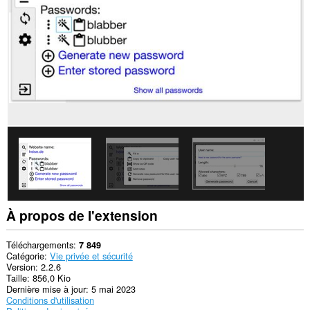
This
extension
can
write
data
into
the
clipboard.
Cette
extension
peut
accéder
vos
onglets
et
activités
de
À propos de l'extension
navigation.
This
Téléchargements
7 849
extension
Catégorie
Vie privée et sécurité
can
Version
2.2.6
store
Taille
856,0 Kio
an
Dernière mise à jour
5 mai 2023
unlimited
Conditions d'utilisation
amount