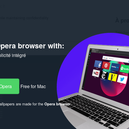
s:
0
le maintaining confidentiality
À pro
Télécha
Catégor
Version
pera browser with:
Taille
1
Dernière
icité intégré
Condition
Rela
 Opera
Free for Mac
llpapers are made for the
Opera browser
.