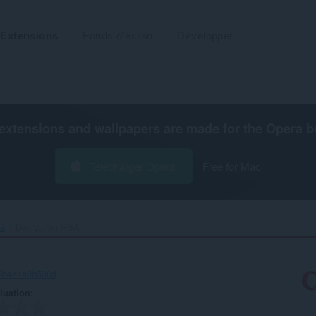
Extensions
Fonds d'écran
Développer
extensions and wallpapers are made for the
Opera b
Télécharger Opera
Free for Mac
té
Decryption RSA‎
-8b4e1e8b500d
luation