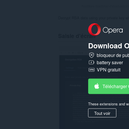
Nombre maximal d'évaluation
Decrypt RSA data using your private key whi
Saisie d'écran
Download O
bloqueur de publ
battery saver
VPN gratuit
Télécharger
These extensions and wa
Tout voir