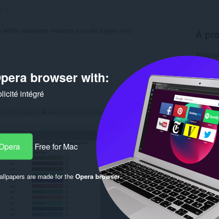
s:
2
n which salesforce instance your are loggen into.
À pro
Télécha
Catégor
Version
pera browser with:
Taille
5
Dernière
icité intégré
Condition
Rela
 Opera
Free for Mac
llpapers are made for the
Opera browser
.