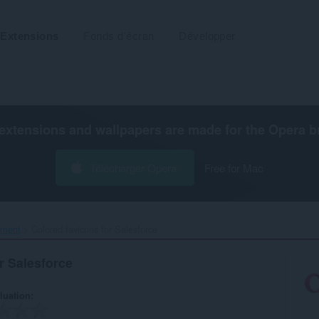
Extensions
Fonds d'écran
Développer
extensions and wallpapers are made for the
Opera b
Télécharger Opera
Free for Mac
ement
Colored favicons for Salesforce‎
r Salesforce
luation