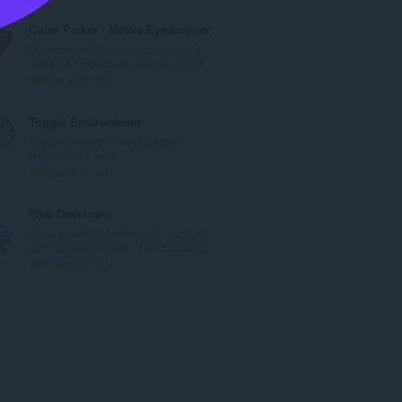
m
o
a
m
Color Picker - Native Eyedropper
x
b
Déterminez la couleur d'un pixel à
i
r
l'écran à l'aide d'une pipette en for...
m
e
N
29
a
m
o
l
a
m
Toggle Environment
d
x
b
Toggle between development
'
i
r
environment url's
é
m
e
N
2
v
a
m
o
a
l
a
m
Web Developer
l
d
x
b
Adds a toolbar button with various
u
'
i
r
web developer tools. The official po...
a
é
m
e
N
114
t
v
a
m
o
i
a
l
a
m
o
l
d
x
b
n
u
'
i
r
s
a
é
m
e
:
t
v
a
m
i
a
l
a
o
l