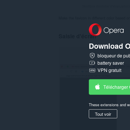
Nombre maximal d'évaluation
Make the favicon in different color based o
Saisie d'écran
Download O
bloqueur de publ
battery saver
VPN gratuit
Télécharger
These extensions and wa
Tout voir