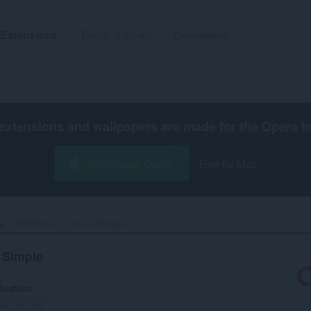
Extensions
Fonds d'écran
Développer
extensions and wallpapers are made for the
Opera b
Télécharger Opera
Free for Mac
té
Ad Blocker - Free & Simple‎
 Simple
luation