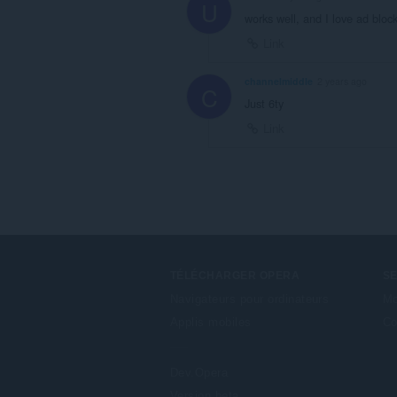
U
works well, and I love ad bloc
Link
channelmiddle
2 years ago
C
Just 6ty
Link
TÉLÉCHARGER OPERA
S
Navigateurs pour ordinateurs
Mo
Applis mobiles
Co
Dev.Opera
Version beta