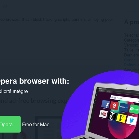
s:
25
web browser. It can block tracking scripts, banners, annoying pop-
À pro
Télécha
Catégor
Version
Taille
1
Dernière
Condition
Politiqu
Site de 
Page d'a
pera browser with:
Rela
icité intégré
 Opera
Free for Mac