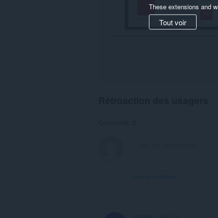
These extensions and wa
Tout voir
Rétroaction des usagers
Comments: 2
View forum thread
Univrsl
1 year ago