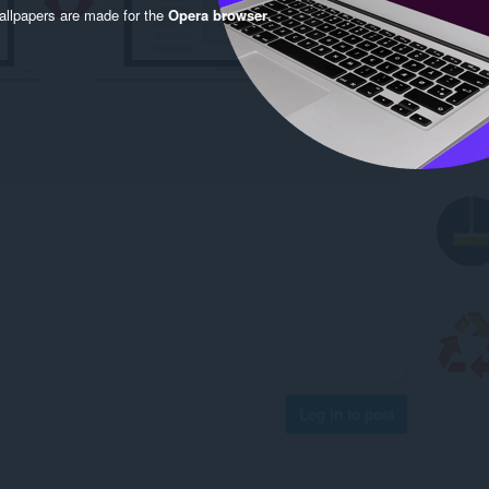
llpapers are made for the
Opera browser
.
Log in to post