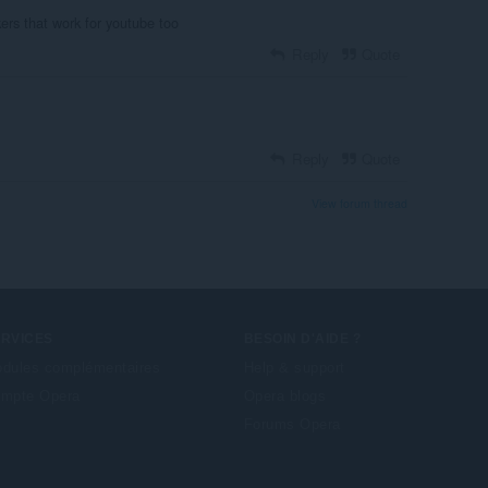
kers that work for youtube too
Reply
Quote
Reply
Quote
View forum thread
ERVICES
BESOIN D'AIDE ?
dules complémentaires
Help & support
mpte Opera
Opera blogs
Forums Opera