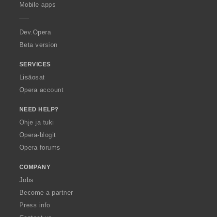
p
Mobile apps
e
r
a
Dev.Opera
Beta version
SERVICES
Lisäosat
Opera account
NEED HELP?
Ohje ja tuki
Opera-blogit
Opera forums
COMPANY
Jobs
Become a partner
Press info