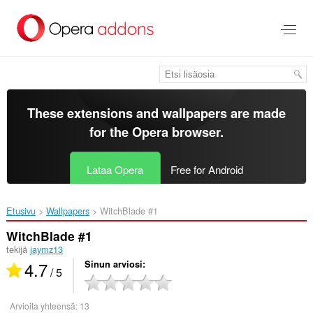
Siirry
pääsisältöön
These extensions and wallpapers are made
for the
Opera browser
.
Lataa Opera
Free for Android
Etusivu
Wallpapers
WitchBlade #1‎
WitchBlade #1
tekijä
jaymz13
4.7
Sinun arviosi
/ 5
Arvioita yhteensä:
13