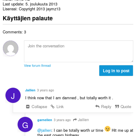
Last update
5. joulukuuta 2013
Lisenssi
Copyright 2013 jaymz13
Käyttäjien palaute
Comments: 3
View forum thread
Log in to post
Jailien
3 years ago
J
I think now that I am damned , but totally worth it .
Collapse
Link
Reply
Quote
Jailien
garnelien
3 years ago
G
@jailien
: I can be totally worth ur time
Hit me up at
the east covern highway