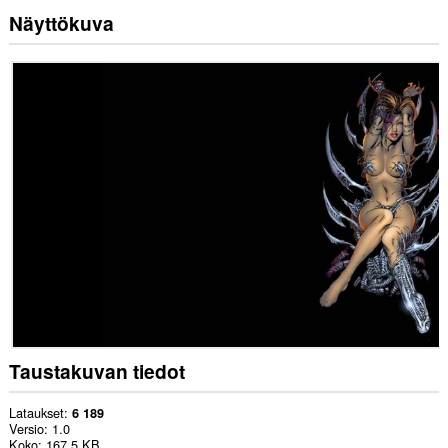
Näyttökuva
Taustakuvan tiedot
Lataukset
6 189
Versio
1.0
Koko
167,5 KB