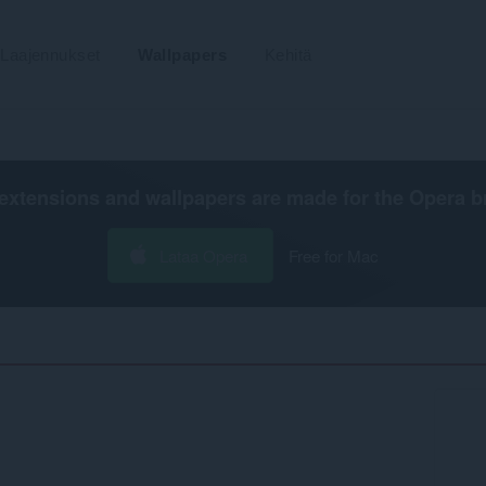
Laajennukset
Wallpapers
Kehitä
extensions and wallpapers are made for the
Opera b
Lataa Opera
Free for Mac