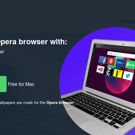
Taus
Latauks
Versio
pera browser with:
Koko
1
Last up
ker
Lisenssi
Free for Mac
llpapers are made for the
Opera browser
.