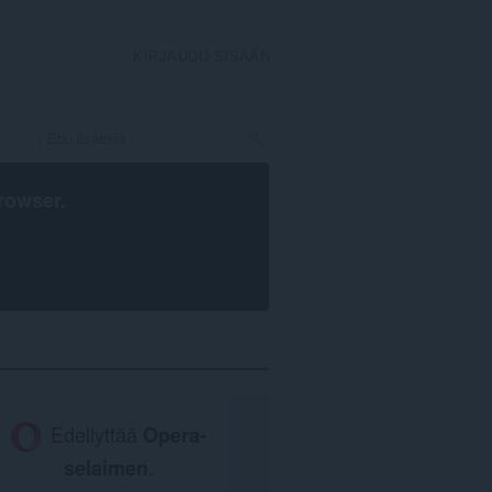
KIRJAUDU SISÄÄN
rowser
.
Edellyttää
Opera-
selaimen
.