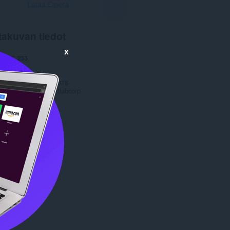
Lataa Opera
takuvan tiedot
x
et
25 233
1.0
,4 MB
date
5. huhtikuuta 2018
Copyright 2017 softlabcorp