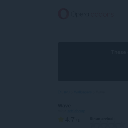
Siirry
pääsisältöön
These 
Etusivu
Wallpapers
Wave‎
Wave
tekijä
softlabcorp
4.7
Sinun arviosi
/ 5