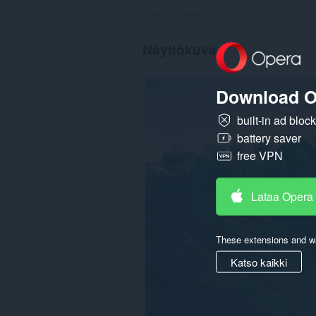
Arvioita yhteensä:
12
Näyttökuva
Download O
built-in ad bloc
battery saver
free VPN
Lataa Opera
These extensions and wa
Katso kaikki