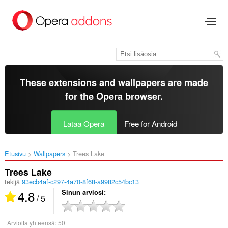
Siirry
pääsisältöön
These extensions and wallpapers are made
for the
Opera browser
.
Lataa Opera
Free for Android
Etusivu
Wallpapers
Trees Lake‎
Trees Lake
tekijä
93ecb4af-c297-4a70-8f68-a9982c54bc13
4.8
Sinun arviosi
/ 5
Arvioita yhteensä:
50