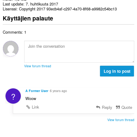
Last update
7. huhtikuuta 2017
Lisenssi
Copyright 2017 93ecb4af-c297-4a70-8f68-a9982c54bc13
Käyttäjien palaute
Comments: 1
View forum thread
Log in to post
A Former User
6 years ago
?
Woow
Link
Reply
Quote
View forum thread