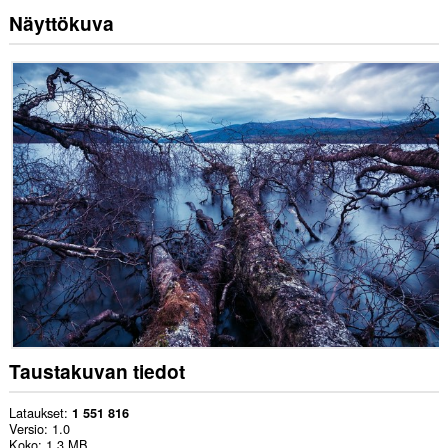
Näyttökuva
Taustakuvan tiedot
Lataukset
1 551 816
Versio
1.0
Koko
1,3 MB