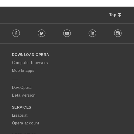
Top
F
Facebook
Twitter
Youtube
LinkedIn
Instag
o
l
l
o
DOWNLOAD OPERA
w
O
Computer browsers
p
Mobile apps
e
r
a
Dev.Opera
Beta version
SERVICES
Lisäosat
Opera account