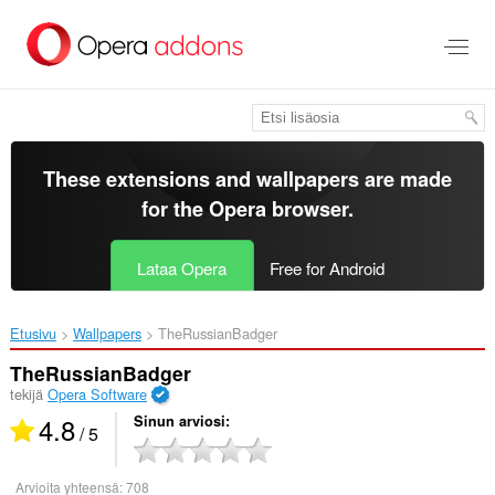
Siirry
pääsisältöön
These extensions and wallpapers are made
for the
Opera browser
.
Lataa Opera
Free for Android
Etusivu
Wallpapers
TheRussianBadger‎
TheRussianBadger
tekijä
Opera Software
4.8
Sinun arviosi
/ 5
Arvioita yhteensä:
708