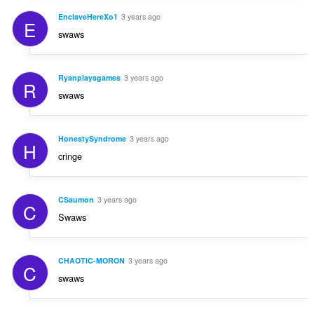
EnclaveHereXo1
3 years ago
E
swaws
Ryanplaysgames
3 years ago
R
swaws
HonestySyndrome
3 years ago
H
cringe
CSaumon
3 years ago
C
Swaws
CHAOTIC-MORON
3 years ago
C
swaws