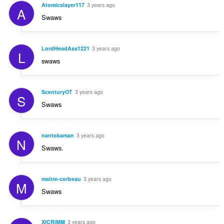
Atomicslayer117
3 years ago
A
Swaws
LordHeadAss1221
3 years ago
L
swaws
ScenturyOT
3 years ago
S
Swaws
nantokaman
3 years ago
N
Swaws.
maitre-corbeau
3 years ago
M
Swaws
XICRiMM
3 years ago