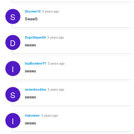
Stormer10
3 years ago
S
SwawS
DrgnSlayer04
3 years ago
D
swaws
ItzzBomberYT
3 years ago
I
swaws
somedoodles
3 years ago
S
swaws
itsbroken
3 years ago
I
swaws