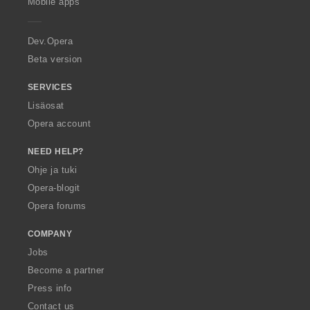
Mobile apps
e
r
a
Dev.Opera
Beta version
SERVICES
Lisäosat
Opera account
NEED HELP?
Ohje ja tuki
Opera-blogit
Opera forums
COMPANY
Jobs
Become a partner
Press info
Contact us