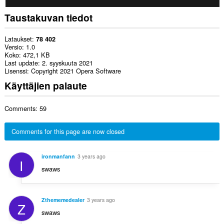
Taustakuvan tiedot
Lataukset
78 402
Versio
1.0
Koko
472,1 KB
Last update
2. syyskuuta 2021
Lisenssi
Copyright 2021 Opera Software
Käyttäjien palaute
Comments: 59
Comments for this page are now closed
ironmanfann
3 years ago
I
swaws
Zthememedealer
3 years ago
Z
swaws