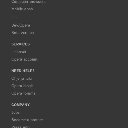
O
Computer browsers
p
Mobile apps
e
r
a
Dev.Opera
Beta version
SERVICES
Lisäosat
Opera account
NEED HELP?
Ohje ja tuki
Opera-blogit
Opera forums
COMPANY
Jobs
Become a partner
Press info