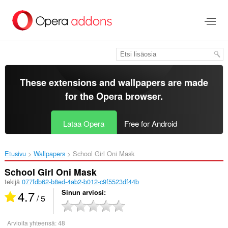
Siirry
pääsisältöön
These extensions and wallpapers are made
for the
Opera browser
.
Lataa Opera
Free for Android
Etusivu
Wallpapers
School Girl Oni Mask‎
School Girl Oni Mask
tekijä
077fdb62-b8ed-4ab2-b012-c9f5523df44b
4.7
Sinun arviosi
/ 5
Arvioita yhteensä:
48