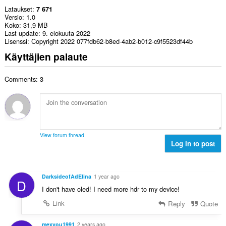
Lataukset
7 671
Versio
1.0
Koko
31,9 MB
Last update
9. elokuuta 2022
Lisenssi
Copyright 2022 077fdb62-b8ed-4ab2-b012-c9f5523df44b
Käyttäjien palaute
Comments: 3
View forum thread
Log in to post
DarksideofAdElina
1 year ago
D
I don't have oled! I need more hdr to my device!
Link
Reply
Quote
mexyou1991
2 years ago