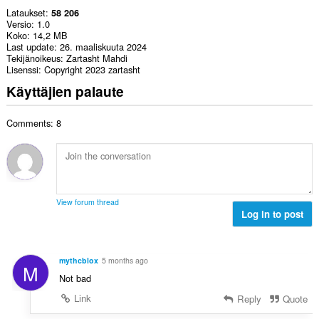
Lataukset
58 206
Versio
1.0
Koko
14,2 MB
Last update
26. maaliskuuta 2024
Tekijänoikeus
Zartasht Mahdi
Lisenssi
Copyright 2023 zartasht
Käyttäjien palaute
Comments: 8
View forum thread
Log in to post
mythcblox
5 months ago
M
Not bad
Link
Reply
Quote