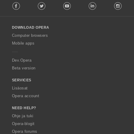
Facebook
Twitter
Youtube
LinkedIn
Instag
o
l
l
o
DOWNLOAD OPERA
w
O
Computer browsers
p
Mobile apps
e
r
a
Dev.Opera
Beta version
SERVICES
Lisäosat
Opera account
NEED HELP?
Ohje ja tuki
Opera-blogit
Opera forums