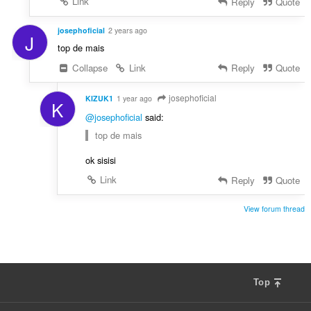
Link
Reply
Quote
josephoficial
2 years ago
J
top de mais
Collapse
Link
Reply
Quote
josephoficial
KIZUK1
1 year ago
K
@josephoficial
said:
top de mais
ok sisisi
Link
Reply
Quote
View forum thread
Top
F