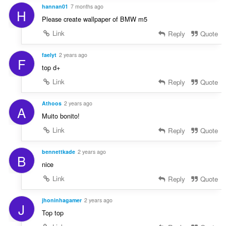
hannan01
7 months ago
H
Please create wallpaper of BMW m5
Link
Reply
Quote
faelyt
2 years ago
F
top d+
Link
Reply
Quote
Athoos
2 years ago
A
Muito bonito!
Link
Reply
Quote
bennettkade
2 years ago
B
nice
Link
Reply
Quote
jhoninhagamer
2 years ago
J
Top top