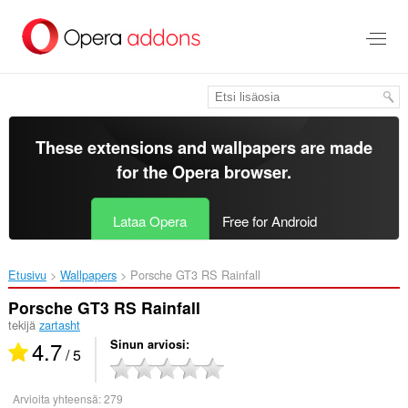
Siirry
pääsisältöön
These extensions and wallpapers are made
for the
Opera browser
.
Lataa Opera
Free for Android
Etusivu
Wallpapers
Porsche GT3 RS Rainfall‎
Porsche GT3 RS Rainfall
tekijä
zartasht
4.7
Sinun arviosi
/ 5
Arvioita yhteensä:
279