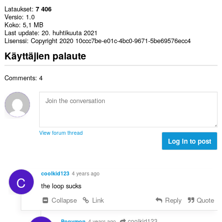
Lataukset
7 406
Versio
1.0
Koko
5,1 MB
Last update
20. huhtikuuta 2021
Lisenssi
Copyright 2020 10ccc7be-e01c-4bc0-9671-5be69576ecc4
Käyttäjien palaute
Comments: 4
View forum thread
Log in to post
coolkid123
4 years ago
C
the loop sucks
Collapse
Link
Reply
Quote
coolkid123
Ponymon
4 years ago