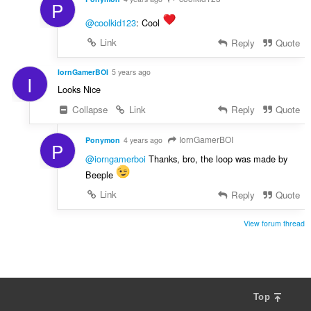
P
@coolkid123
: Cool
Link
Reply
Quote
IornGamerBOI
5 years ago
I
Looks Nice
Collapse
Link
Reply
Quote
IornGamerBOI
Ponymon
4 years ago
P
@iorngamerboi
Thanks, bro, the loop was made by
Beeple
Link
Reply
Quote
View forum thread
Top