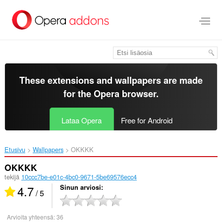
Siirry
pääsisältöön
These extensions and wallpapers are made
for the
Opera browser
.
Lataa Opera
Free for Android
Etusivu
Wallpapers
OKKKK‎
OKKKK
tekijä
10ccc7be-e01c-4bc0-9671-5be69576ecc4
4.7
Sinun arviosi
/ 5
Arvioita yhteensä:
36