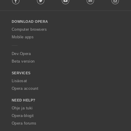
l
l
o
DOWNLOAD OPERA
w
O
Computer browsers
p
Mobile apps
e
r
a
Dev.Opera
Beta version
SERVICES
Lisäosat
Opera account
NEED HELP?
Ohje ja tuki
Opera-blogit
Opera forums