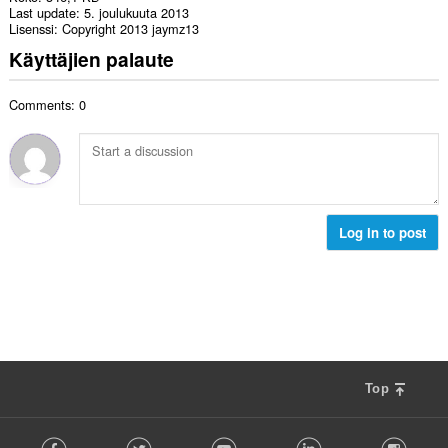
Last update
5. joulukuuta 2013
Lisenssi
Copyright 2013 jaymz13
Käyttäjien palaute
Comments: 0
Log in to post
Top
F
Facebook
Twitter
Youtube
LinkedIn
Instag
o