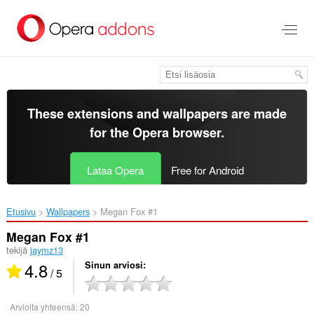
Siirry
pääsisältöön
These extensions and wallpapers are made
for the
Opera browser
.
Lataa Opera
Free for Android
Etusivu
Wallpapers
Megan Fox #1‎
Megan Fox #1
tekijä
jaymz13
4.8
Sinun arviosi
/ 5
Arvioita yhteensä:
20