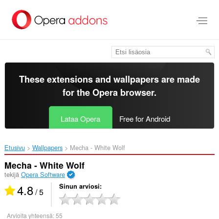
Siirry
pääsisältöön
These extensions and wallpapers are made
for the
Opera browser
.
Lataa Opera
Free for Android
Etusivu
Wallpapers
Mecha - White Wolf‎
Mecha - White Wolf
tekijä
Opera Software
4.8
Sinun arviosi
/ 5
Arvioita yhteensä:
55