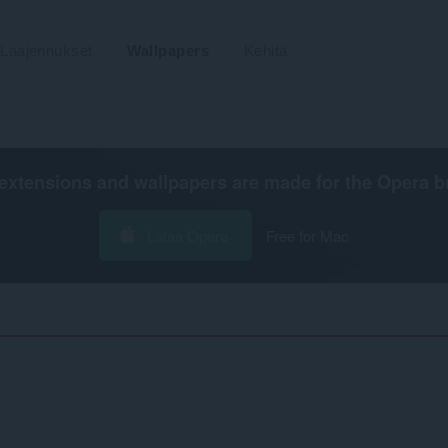
Laajennukset
Wallpapers
Kehitä
extensions and wallpapers are made for the
Opera b
Lataa Opera
Free for Mac