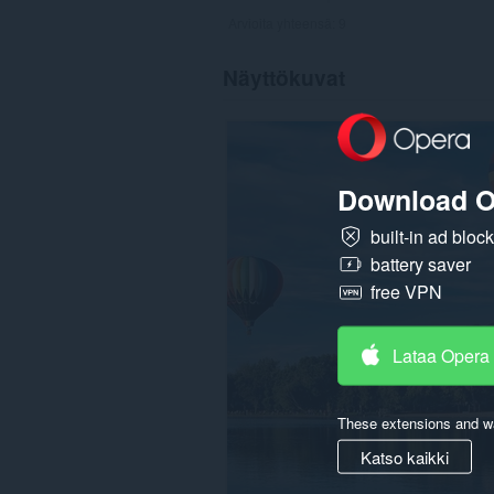
Arvioita yhteensä:
9
Näyttökuvat
Download O
built-in ad bloc
battery saver
free VPN
Lataa Opera
These extensions and wa
Katso kaikki