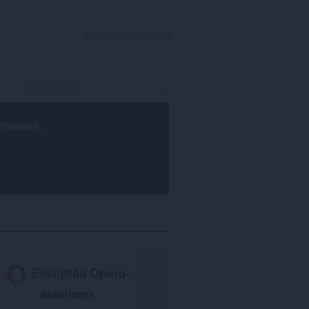
KIRJAUDU SISÄÄN
rowser
.
Edellyttää
Opera-
selaimen
.