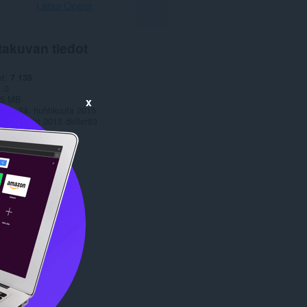
Lataa Opera
takuvan tiedot
et
7 135
1.0
,5 MB
x
date
24. huhtikuuta 2015
Copyright 2015 dkiller83