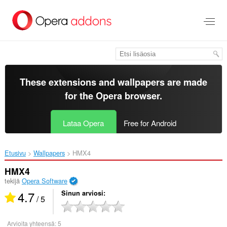
Siirry
pääsisältöön
These extensions and wallpapers are made
for the
Opera browser
.
Lataa Opera
Free for Android
Etusivu
Wallpapers
HMX4‎
HMX4
tekijä
Opera Software
4.7
Sinun arviosi
/ 5
Arvioita yhteensä:
5