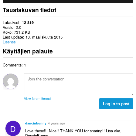
Taustakuvan tiedot
Lataukset
12 819
Versio
2.0
Koko
731,2 KB
Last update
13. maaliskuuta 2015
Lisenssi
Käyttäjien palaute
Comments: 1
View forum thread
Log in to post
dancinbunny
4 years ago
D
Love these!!! Nice!! THANK YOU for sharing!! Lisa aka,
DancinBunny