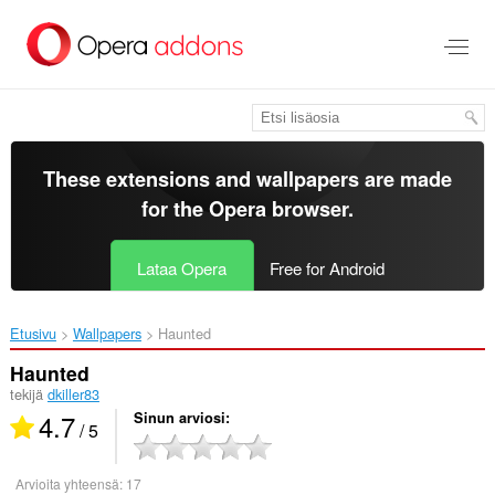
Siirry
pääsisältöön
These extensions and wallpapers are made
for the
Opera browser
.
Lataa Opera
Free for Android
Etusivu
Wallpapers
Haunted‎
Haunted
tekijä
dkiller83
4.7
Sinun arviosi
/ 5
Arvioita yhteensä:
17