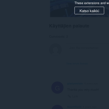
These extensions and wa
Katso kaikki
Käyttäjien palaute
Comments: 3
View forum thread
gladysretain
4 years ago
G
Thanks you very much!
Link
MaarifRafili
4 years ago