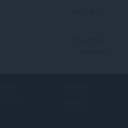
Reply
Quote
Reply
Quote
View forum thread
ERVICES
NEED HELP?
säosat
Ohje ja tuki
era account
Opera-blogit
Opera forums