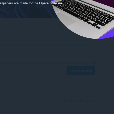
llpapers are made for the
Opera browser
.
Log in to post
Reply
Quote