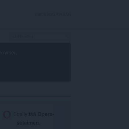
KIRJAUDU SISÄÄN
rowser
.
Edellyttää
Opera-
selaimen
.