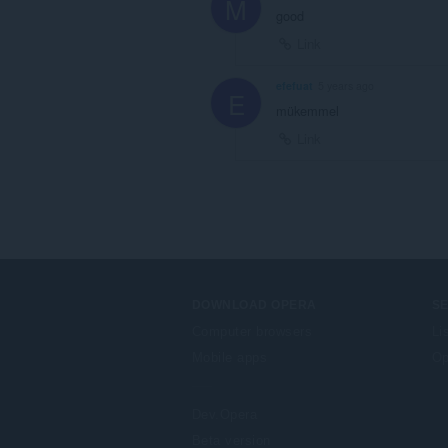
M
good
Link
efefuat
5 years ago
E
mükemmel
Link
DOWNLOAD OPERA
S
Computer browsers
Li
Mobile apps
Op
Dev.Opera
Beta version