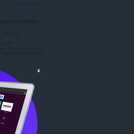
Lataa Opera
takuvan tiedot
et
581 112
1.1
93,8 KB
date
10. heinäkuuta 2015
Copyright 2015 jammoll
x