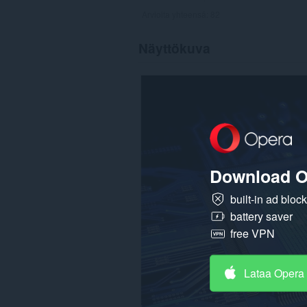
Arvioita yhteensä:
82
Näyttökuva
Download O
built-in ad bloc
battery saver
free VPN
Lataa Opera