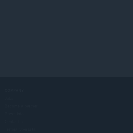
COMPANY
Jobs
Become a partner
Press info
Contact us
Tietoja Operasta