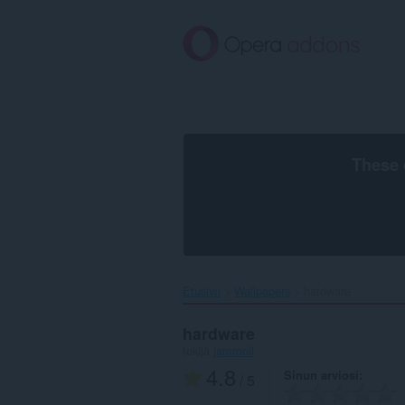
Siirry
pääsisältöön
These 
Etusivu
Wallpapers
hardware‎
hardware
tekijä
jammoll
4.8
Sinun arviosi
/ 5