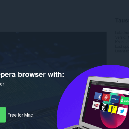
Taus
Latauks
Versio
Koko
7
Last up
Lisenssi
pera browser with:
ker
Free for Mac