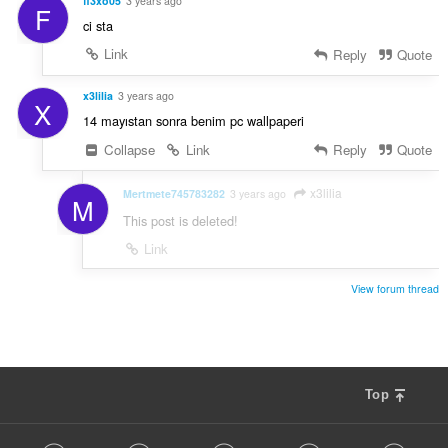
fl3xo05
3 years ago
F
ci sta
Link
Reply
Quote
x3lilia
3 years ago
X
14 mayıstan sonra benim pc wallpaperi
Collapse
Link
Reply
Quote
x3lilia
Mertmete745783282
3 years ago
M
This post is deleted!
Link
View forum thread
Top
F