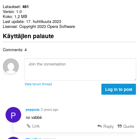
Lataukset
461
Versio
1.0
Koko
1,2 MB
Last update
17. huhtikuuta 2023
Lisenssi
Copyright 2023 Opera Software
Käyttäjien palaute
Comments: 4
View forum thread
Log in to post
peppozz
2 years ago
P
no vabbè
Link
Reply
Quote