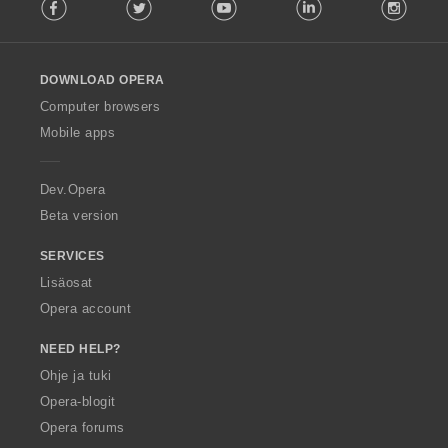
Facebook
Twitter
Youtube
LinkedIn
Instag
o
l
l
o
DOWNLOAD OPERA
w
O
Computer browsers
p
Mobile apps
e
r
a
Dev.Opera
Beta version
SERVICES
Lisäosat
Opera account
NEED HELP?
Ohje ja tuki
Opera-blogit
Opera forums