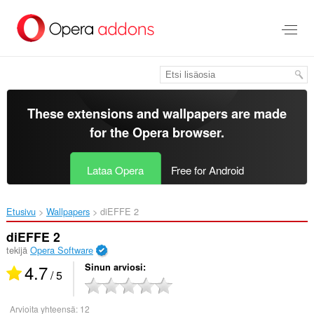
Siirry
pääsisältöön
These extensions and wallpapers are made
for the
Opera browser
.
Lataa Opera
Free for Android
Etusivu
Wallpapers
diEFFE 2‎
diEFFE 2
tekijä
Opera Software
4.7
Sinun arviosi
/ 5
Arvioita yhteensä:
12