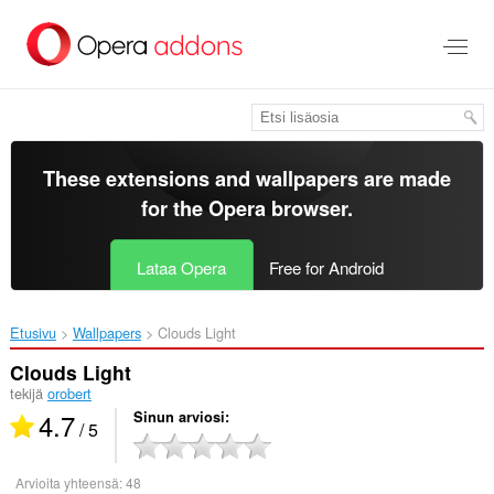
Siirry
pääsisältöön
These extensions and wallpapers are made
for the
Opera browser
.
Lataa Opera
Free for Android
Etusivu
Wallpapers
Clouds Light‎
Clouds Light
tekijä
orobert
4.7
Sinun arviosi
/ 5
Arvioita yhteensä:
48