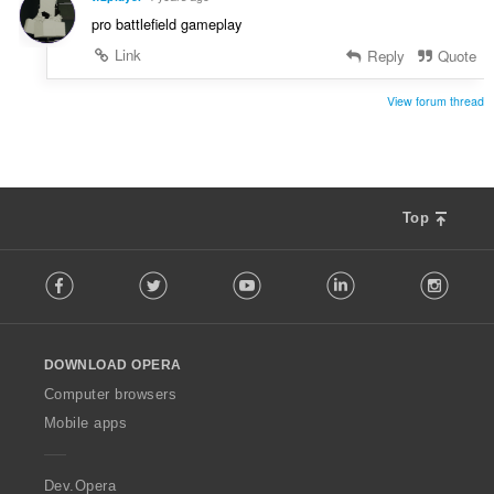
pro battlefield gameplay
Link
Reply
Quote
View forum thread
Top
F
Facebook
Twitter
Youtube
LinkedIn
Instag
o
l
l
o
DOWNLOAD OPERA
w
O
Computer browsers
p
Mobile apps
e
r
a
Dev.Opera