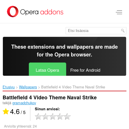
Siirry
pääsisältöön
These extensions and wallpapers are made
for the
Opera browser
.
Lataa Opera
Free for Android
Etusivu
Wallpapers
Battlefield 4 Video Theme Naval Strike‎
Battlefield 4 Video Theme Naval Strike
tekijä
gramadchukov
4.6
Sinun arviosi
/ 5
Arvioita yhteensä:
24