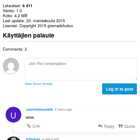
Lataukset
6 411
Versio
1.0
Koko
4,2 MB
Last update
20. marraskuuta 2015
Lisenssi
Copyright 2015 gramadchukov
Käyttäjien palaute
Comments: 2
View forum thread
Log in to post
usernamexxxkkk
2 years ago
U
wow.
Link
Reply
Quote
tf2player
4 years ago