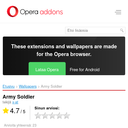
Siirry
pääsisältöön
These extensions and wallpapers are made
for the
Opera browser
.
Lataa Opera
Free for Android
Etusivu
Wallpapers
Army Soldier‎
Army Soldier
tekijä
x-at
4.7
Sinun arviosi
/ 5
Arvioita yhteensä:
23