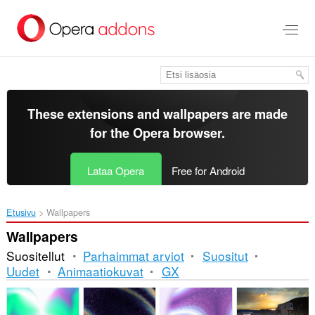
Siirry
pääsisältöön
These extensions and wallpapers are made
for the
Opera browser
.
Lataa Opera
Free for Android
Etusivu
Wallpapers
Wallpapers
Suositellut
Parhaimmat arviot
Suositut
Uudet
Animaatiokuvat
GX