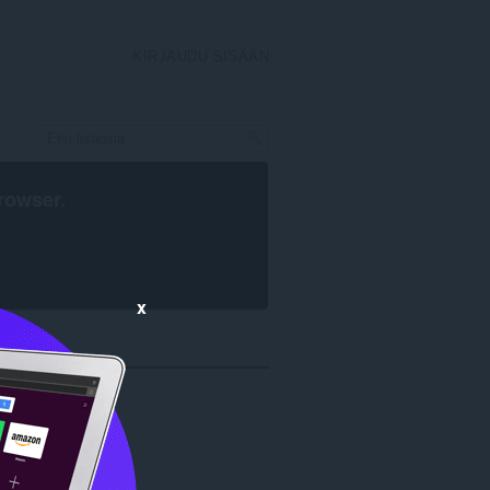
KIRJAUDU SISÄÄN
rowser
.
x