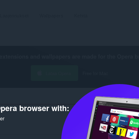
Laajennukset
Wallpapers
Kehitä
extensions and wallpapers are made for the
Opera b
Lataa Opera
Free for Mac
pera browser with:
ker