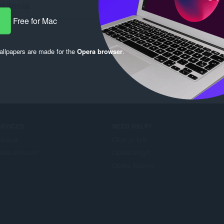
Free for Mac
llpapers are made for the
Opera browser
.
ERVICES
NEED HELP?
säosat
Ohje ja tuki
era account
Opera-blogit
Opera forums