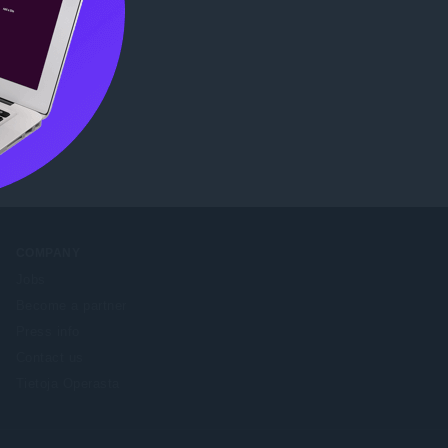
COMPANY
Jobs
Become a partner
Press info
Contact us
Tietoja Operasta