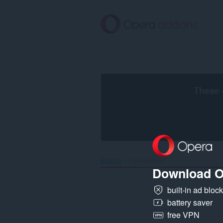
Siirry
pääsisältöön
These 
Etusivu
Hakutulokset
Download O
built-in ad bloc
battery saver
free VPN