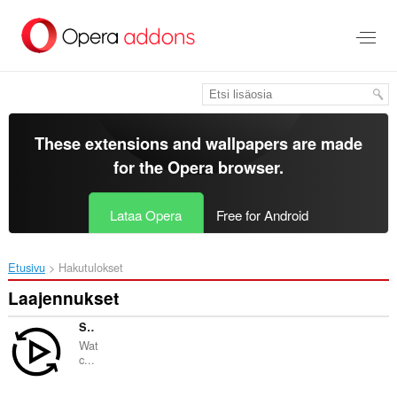
Siirry
pääsisältöön
These extensions and wallpapers are made
for the
Opera browser
.
Lataa Opera
Free for Android
Etusivu
Hakutulokset
Laajennukset
SyncWatch
Wat
c...