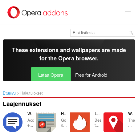
Siirry
pääsisältöön
These extensions and wallpapers are made
for the
Opera browser
.
Lataa Opera
Free for Android
Etusivu
Hakutulokset
Laajennukset
Web for Android Messages
Hub for Google News / BuzzFeed
Link for Tinder
World Wide Events
Acc
Go
Bes
The
e...
o...
t...
...