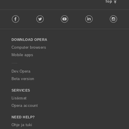
n
n
n
n
Top
h
s
s
s
s
t
ä
ä
ä
ä
F
e
:
:
:
:
Facebook
Twitter
Youtube
LinkedIn
Instag
o
e
l
n
l
s
o
ä
DOWNLOAD OPERA
w
:
O
Computer browsers
p
Mobile apps
e
r
a
Dev.Opera
Beta version
SERVICES
Lisäosat
Opera account
NEED HELP?
Ohje ja tuki