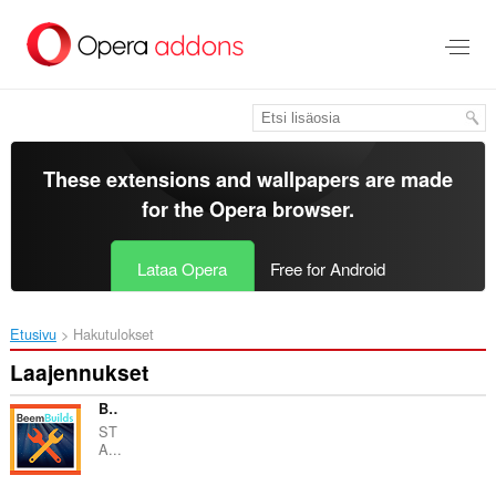
Siirry
pääsisältöön
These extensions and wallpapers are made
for the
Opera browser
.
Lataa Opera
Free for Android
Etusivu
Hakutulokset
Laajennukset
Beem Build
ST
A...