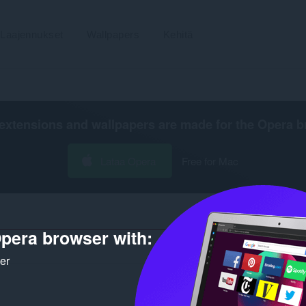
Laajennukset
Wallpapers
Kehitä
extensions and wallpapers are made for the
Opera b
Lataa Opera
Free for Mac
pera browser with:
Haku
ker