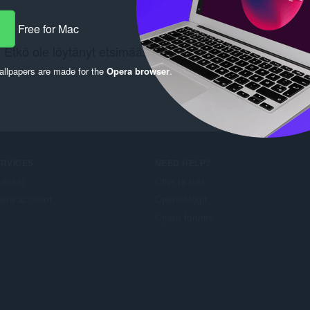
Free for Mac
Etkö ole löytänyt etsimääsi? Katso
Chrome Web Store
.
llpapers are made for the
Opera browser
.
ERVICES
NEED HELP?
säosat
Ohje ja tuki
era account
Opera-blogit
Opera forums