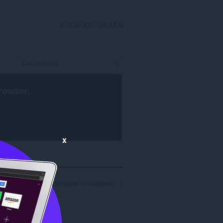
KIRJAUDU SISÄÄN
rowser
.
x
tulosten määrä kehittäjälle 'motsiweech': 1