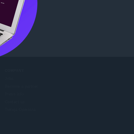
COMPANY
Jobs
Become a partner
Press info
Contact us
Tietoja Operasta