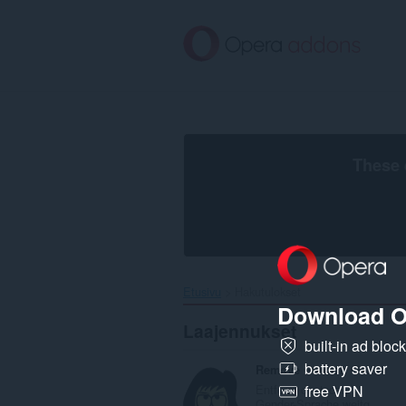
Siirry
pääsisältöön
These 
Etusivu
Hakutulokset
Download O
Laajennukset
built-in ad bloc
battery saver
Remove German Gender Language
Entfernt deutsche
free VPN
Gender-Sprache weitg...