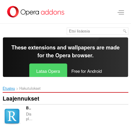
Siirry
pääsisältöön
These extensions and wallpapers are made
for the
Opera browser
.
Lataa Opera
Free for Android
Etusivu
Hakutulokset
Laajennukset
BazQux Notifier
Dis
pl...